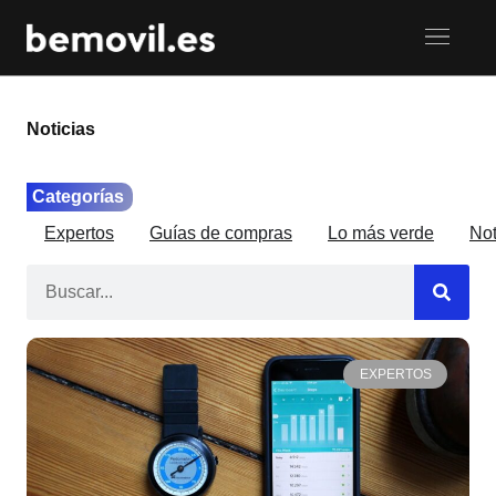
Noticias
Categorías
Expertos
Guías de compras
Lo más verde
Not
EXPERTOS