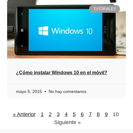
TUTORIALES
¿Cómo instalar Windows 10 en el móvil?
mayo 5, 2015
No hay comentarios
« Anterior
1
2
3
4
5
6
7
8
9
10
Siguiente »