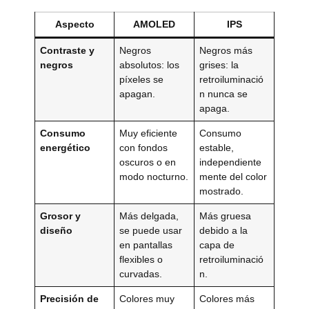
Aspecto
AMOLED
IPS
Contraste y
Negros
Negros más
negros
absolutos: los
grises: la
píxeles se
retroiluminació
apagan.
n nunca se
apaga.
Consumo
Muy eficiente
Consumo
energético
con fondos
estable,
oscuros o en
independiente
modo nocturno.
mente del color
mostrado.
Grosor y
Más delgada,
Más gruesa
diseño
se puede usar
debido a la
en pantallas
capa de
flexibles o
retroiluminació
curvadas.
n.
Precisión de
Colores muy
Colores más