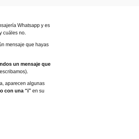
nsajería Whatsapp y es
y cuáles no.
gún mensaje que hayas
undos un mensaje que
 escribamos).
iba, aparecen algunas
lo con una “i”
en su