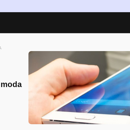
A
a moda