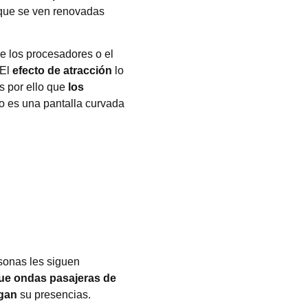
o que se ven renovadas
e los procesadores o el
 El
efecto de atracción
lo
s por ello que
los
o es una pantalla curvada
rsonas les siguen
ue ondas pasajeras de
agan
su presencias.