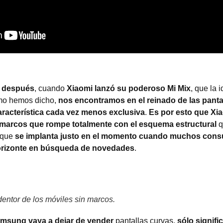
 después
, cuando
Xiaomi lanzó su poderoso Mi Mix
, que la 
mo hemos dicho,
nos encontramos en el reinado de las panta
aracterística cada vez menos exclusiva
.
Es por esto que Xia
in marcos que rompe totalmente con el esquema estructural
q
que
se implanta justo en el momento cuando muchos cons
orizonte en búsqueda de novedades
.
dentor de los móviles sin marcos.
amsung vaya a dejar de vender
pantallas curvas,
sólo signifi