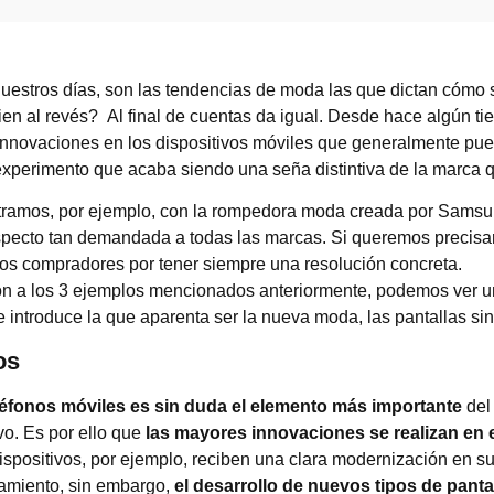
uestros días, son las tendencias de moda las que dictan cómo 
en al revés? Al final de cuentas da igual. Desde hace algún 
nnovaciones en los dispositivos móviles que generalmente pu
xperimento que acaba siendo una seña distintiva de la marca qu
ramos, por ejemplo, con la rompedora moda creada por Samsun
 aspecto tan demandada a todas las marcas. Si queremos preci
los compradores por tener siempre una resolución concreta.
ión a los 3 ejemplos mencionados anteriormente, podemos ver 
e introduce la que aparenta ser la nueva moda, las pantallas si
os
eléfonos móviles es sin duda el elemento más importante
del 
vo. Es por ello que
las mayores innovaciones se realizan en 
ispositivos, por ejemplo, reciben una clara modernización en s
amiento, sin embargo,
el desarrollo de nuevos tipos de pant