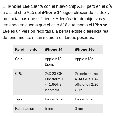
El
iPhone 16e
cuenta con el nuevo chip A18, pero en el día
a día, el chip A15
del
iPhone 14
sigue ofreciendo fluidez y
potencia más que suficiente. Además siendo objetivos y
teniendo en cuenta que el chip A18 que monta el
iPhone
16e
es un versión recortada, a penas existe diferencia real
de rendimiento, ni tan siquiera en tareas pesadas.
Rendimiento
iPhone 14
iPhone 16e
Chip
Apple A15
Apple A18e
Bionic
CPU
2×3.23 GHz
2xperformance
Firestorm +
4.04 GHz + 4x
4×1.8GHz
efficiency 2.20
Icestorm
GHz
Tipo
Hexa-Core
Hexa-Core
Fabricación
5 nm
3 nm